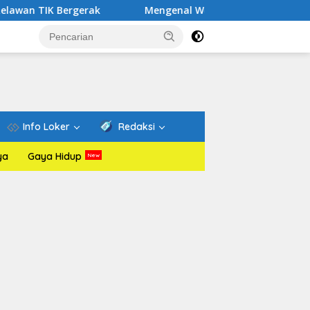
rgerak
Mengenal Website Resmi PAFI: Wadah Informasi 
Info Loker
Redaksi
ya
Gaya Hidup