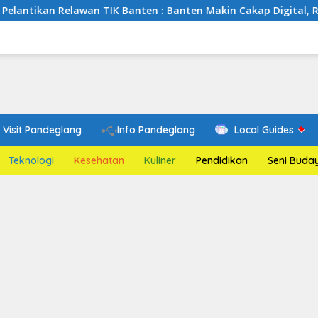
awan TIK Banten : Banten Makin Cakap Digital, Relawan TIK Be
Visit Pandeglang
Info Pandeglang
Local Guides
Teknologi
Kesehatan
Kuliner
Pendidikan
Seni Buda