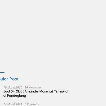
ular Post
19 Maret 2020
10 Komentar
Jual 5+ Obat Amandel Mosehat Termurah
di Pandeglang
24 Maret 2021
6 Komentar