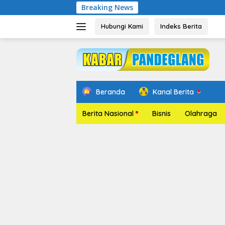
Langsung
Breaking News
Pelantikan Rel
ke
konten
Hubungi Kami
Indeks Berita
Beranda
Kanal Berita
Berita Nasional
Bisnis
Olahraga