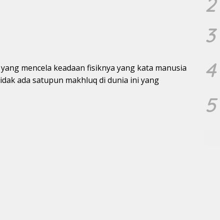
2
3
4
a yang mencela keadaan fisiknya yang kata manusia
dak ada satupun makhluq di dunia ini yang
5