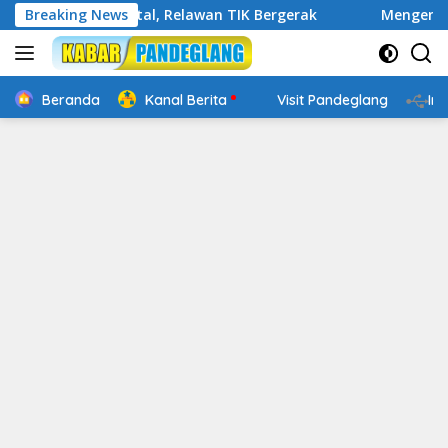
Langsung
ap Digital, Relawan TIK Bergerak
Breaking News
Mengenal Website Res
ke
konten
Beranda
Kanal Berita
Visit Pandeglang
In