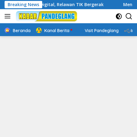
Langsung
Cakap Digital, Relawan TIK Bergerak
Breaking News
Mengenal Website
ke
konten
Beranda
Kanal Berita
Visit Pandeglang
In