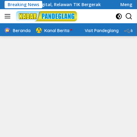
Langsung
akap Digital, Relawan TIK Bergerak
Breaking News
Mengenal Website 
ke
konten
Beranda
Kanal Berita
Visit Pandeglang
In