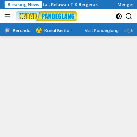
Langsung
Cakap Digital, Relawan TIK Bergerak
Breaking News
Mengenal Website
ke
konten
Beranda
Kanal Berita
Visit Pandeglang
In