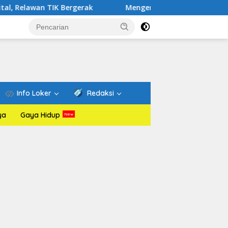
K Bergerak
Mengenal Website Resmi PAFI: Wadah Infor
Info Loker
Redaksi
ya
Gaya Hidup