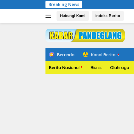
Langsung
Breaking News
Pelantika
ke
konten
Hubungi Kami
Indeks Berita
Beranda
Kanal Berita
Berita Nasional
Bisnis
Olahraga