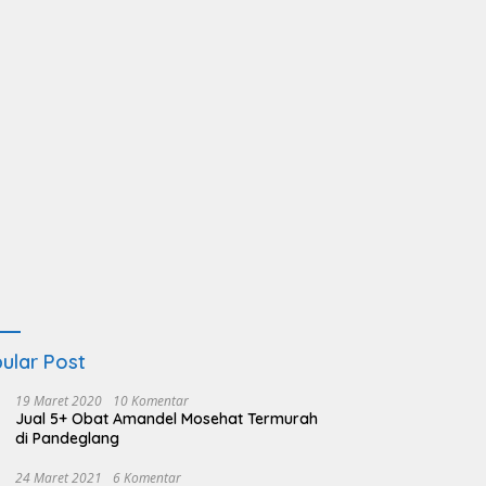
ular Post
19 Maret 2020
10 Komentar
Jual 5+ Obat Amandel Mosehat Termurah
di Pandeglang
24 Maret 2021
6 Komentar