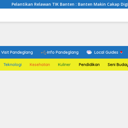
n Relawan TIK Banten : Banten Makin Cakap Digital, Relawan TI
Visit Pandeglang
Info Pandeglang
Local Guides
Teknologi
Kesehatan
Kuliner
Pendidikan
Seni Buda