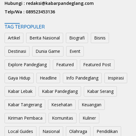
Hubungi :
redaksi@kabarpandeglang.com
Telp/Wa :
089523453136
TAG TERPOPULER
Artikel
Berita Nasional
Biografi
Bisnis
Destinasi
Dunia Game
Event
Explore Pandeglang
Featured
Featured Post
Gaya Hidup
Headline
Info Pandeglang
Inspirasi
Kabar Lebak
Kabar Pandeglang
Kabar Serang
Kabar Tangerang
Kesehatan
Keuangan
Kiriman Pembaca
Komunitas
Kuliner
Local Guides
Nasional
Olahraga
Pendidikan