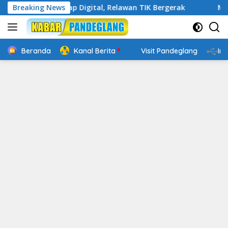
Langsung
akin Cakap Digital, Relawan TIK Bergerak
Breaking News
Mengenal Web
ke
konten
Beranda
Kanal Berita
Visit Pandeglang
In