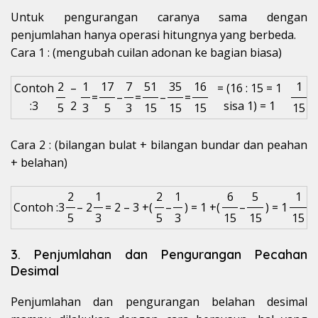
Untuk pengurangan caranya sama dengan
penjumlahan hanya operasi hitungnya yang berbeda.
Cara 1 : (mengubah cuilan adonan ke bagian biasa)
2
1
17
7
51
35
16
1
Contoh
–
= (16 : 15 = 1
=
–
=
–
=
:3
2
sisa 1) = 1
5
3
5
3
15
15
15
15
Cara 2 : (bilangan bulat + bilangan bundar dan peahan
+ belahan)
2
1
2
1
6
5
1
Contoh :3
– 2
= 2 – 3 +(
–
) = 1 +(
–
) = 1
5
3
5
3
15
15
15
3. Penjumlahan dan Pengurangan Pecahan
Desimal
Penjumlahan dan pengurangan belahan desimal