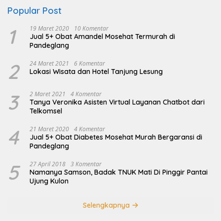
Popular Post
1
19 Maret 2020
10 Komentar
Jual 5+ Obat Amandel Mosehat Termurah di
Pandeglang
2
24 Maret 2021
6 Komentar
Lokasi Wisata dan Hotel Tanjung Lesung
3
2 Maret 2021
4 Komentar
Tanya Veronika Asisten Virtual Layanan Chatbot dari
Telkomsel
4
21 Maret 2020
4 Komentar
Jual 5+ Obat Diabetes Mosehat Murah Bergaransi di
Pandeglang
5
27 April 2018
3 Komentar
Namanya Samson, Badak TNUK Mati Di Pinggir Pantai
Ujung Kulon
Selengkapnya