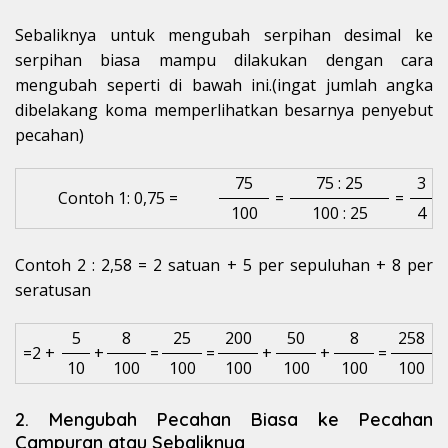
Sebaliknya untuk mengubah serpihan desimal ke
serpihan biasa mampu dilakukan dengan cara
mengubah seperti di bawah ini.(ingat jumlah angka
dibelakang koma memperlihatkan besarnya penyebut
pecahan)
75
75 : 25
3
Contoh 1: 0,75 =
=
=
100
100 : 25
4
Contoh 2 : 2,58 = 2 satuan + 5 per sepuluhan + 8 per
seratusan
5
8
25
200
50
8
258
=2 +
+
=
=
+
+
=
10
100
100
100
100
100
100
2. Mengubah Pecahan Biasa ke Pecahan
Campuran atau Sebaliknya