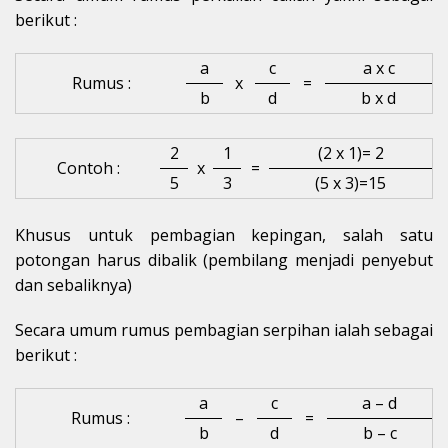
berikut :
a
c
a x c
Rumus :
x
=
b
d
b x d
2
1
(2 x 1)= 2
Contoh :
x
=
5
3
(5 x 3)=15
Khusus untuk pembagian kepingan, salah satu
potongan harus dibalik (pembilang menjadi penyebut
dan sebaliknya)
Secara umum rumus pembagian serpihan ialah sebagai
berikut :
a
c
a – d
Rumus :
–
=
b
d
b – c