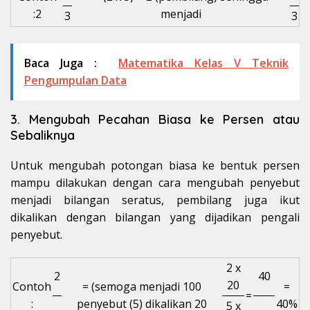
:2
menjadi
3
3
Baca Juga :
Matematika Kelas V Teknik
Pengumpulan Data
3. Mengubah Pecahan Biasa ke Persen atau
Sebaliknya
Untuk mengubah potongan biasa ke bentuk persen
mampu dilakukan dengan cara mengubah penyebut
menjadi bilangan seratus, pembilang juga ikut
dikalikan dengan bilangan yang dijadikan pengali
penyebut.
2 x
2
40
20
Contoh
= (semoga menjadi 100
=
=
:
penyebut (5) dikalikan 20
40%
5 x