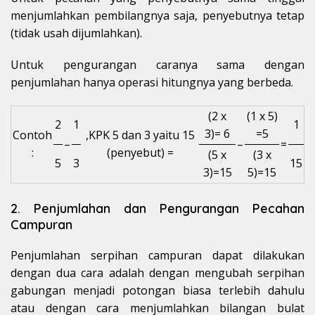
menjumlahkan pembilangnya saja, penyebutnya tetap
(tidak usah dijumlahkan).
Untuk pengurangan caranya sama dengan
penjumlahan hanya operasi hitungnya yang berbeda.
(2 x
(1 x 5)
2
1
1
3)= 6
=5
Contoh
,KPK 5 dan 3 yaitu 15
–
–
=
:
(penyebut) =
(5 x
(3 x
5
3
15
3)=15
5)=15
2. Penjumlahan dan Pengurangan Pecahan
Campuran
Penjumlahan serpihan campuran dapat dilakukan
dengan dua cara adalah dengan mengubah serpihan
gabungan menjadi potongan biasa terlebih dahulu
atau dengan cara menjumlahkan bilangan bulat