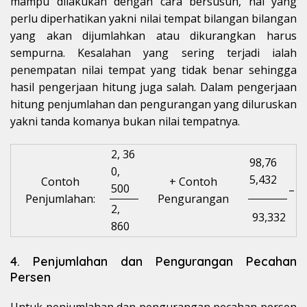
mampu dilakukan dengan cara bersusun, hal yang
perlu diperhatikan yakni nilai tempat bilangan bilangan
yang akan dijumlahkan atau dikurangkan harus
sempurna. Kesalahan yang sering terjadi ialah
penempatan nilai tempat yang tidak benar sehingga
hasil pengerjaan hitung juga salah. Dalam pengerjaan
hitung penjumlahan dan pengurangan yang diluruskan
yakni tanda komanya bukan nilai tempatnya.
2, 36
98,76
0,
5,432
Contoh
+ Contoh
500
–
Penjumlahan:
Pengurangan
2,
93,332
860
4. Penjumlahan dan Pengurangan Pecahan
Persen
Untuk penjumlahan dan pengurangan pecahan persen