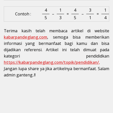
4
1
4
3
1
Contoh :
–
=
–
=
5
3
5
1
4
Terima kasih telah membaca artikel di website
kabarpandeglang.com
, semoga bisa memberikan
informasi yang bermanfaat bagi kamu dan bisa
dijadikan referensi. Artikel ini telah dimuat pada
kategori pendididkan
https://kabarpandeglang.com/topik/pendidikan/,
Jangan lupa share ya jika artikelnya bermanfaat. Salam
admin ganteng..!!