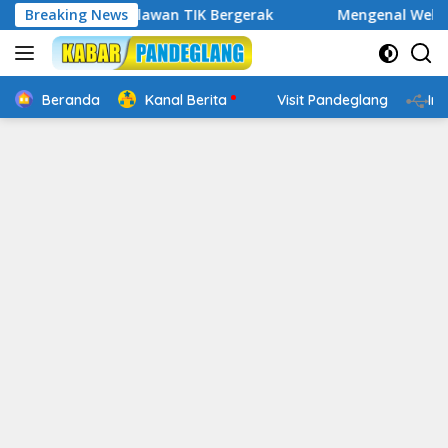
Langsung
tal, Relawan TIK Bergerak
Breaking News
Mengenal Website Resmi PAFI
ke
konten
Beranda
Kanal Berita
Visit Pandeglang
In