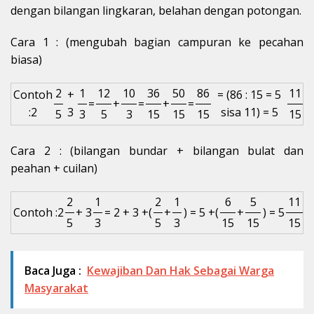
dengan bilangan lingkaran, belahan dengan potongan.
Cara 1 : (mengubah bagian campuran ke pecahan
biasa)
2
1
12
10
36
50
86
11
Contoh
+
= (86 : 15 = 5
=
+
=
+
=
:2
3
sisa 11) = 5
5
3
5
3
15
15
15
15
Cara 2 : (bilangan bundar + bilangan bulat dan
peahan + cuilan)
2
1
2
1
6
5
11
Contoh :2
+ 3
= 2 + 3 +(
+
) = 5 +(
+
) = 5
5
3
5
3
15
15
15
Baca Juga :
Kewajiban Dan Hak Sebagai Warga
Masyarakat