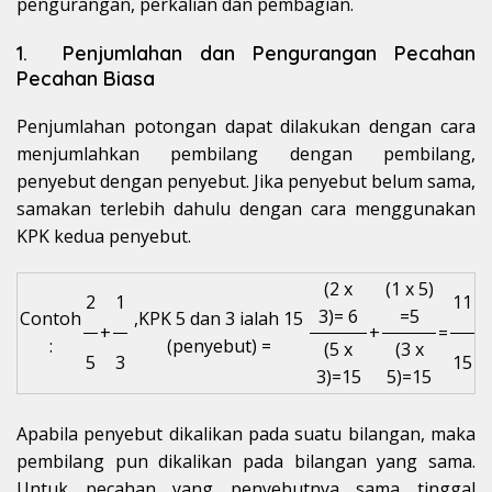
pengurangan, perkalian dan pembagian.
1. Penjumlahan dan Pengurangan Pecahan
Pecahan Biasa
Penjumlahan potongan dapat dilakukan dengan cara
menjumlahkan pembilang dengan pembilang,
penyebut dengan penyebut. Jika penyebut belum sama,
samakan terlebih dahulu dengan cara menggunakan
KPK kedua penyebut.
(2 x
(1 x 5)
2
1
11
3)= 6
=5
Contoh
,KPK 5 dan 3 ialah 15
+
+
=
:
(penyebut) =
(5 x
(3 x
5
3
15
3)=15
5)=15
Apabila penyebut dikalikan pada suatu bilangan, maka
pembilang pun dikalikan pada bilangan yang sama.
Untuk pecahan yang penyebutnya sama tinggal