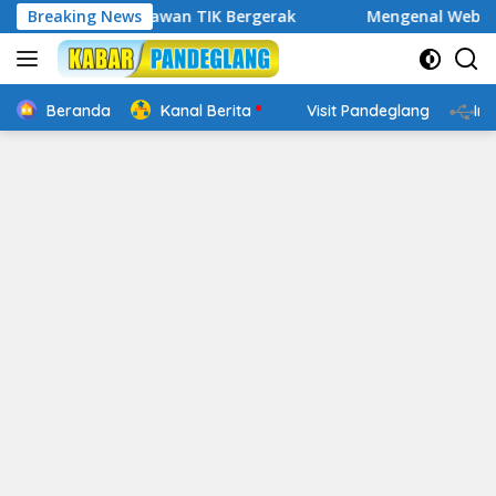
Langsung
, Relawan TIK Bergerak
Breaking News
Mengenal Website Resmi PAFI: 
ke
konten
Beranda
Kanal Berita
Visit Pandeglang
In