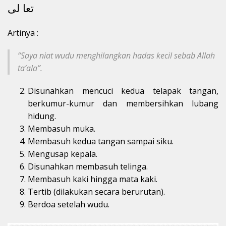
تعا لى
Artinya :
“Saya niat wudu menghilangkan hadas kecil sebab Allah
ta’ala”.
Disunahkan mencuci kedua telapak tangan,
berkumur-kumur dan membersihkan lubang
hidung.
Membasuh muka.
Membasuh kedua tangan sampai siku.
Mengusap kepala.
Disunahkan membasuh telinga.
Membasuh kaki hingga mata kaki.
Tertib (dilakukan secara berurutan).
Berdoa setelah wudu.