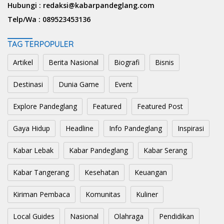
Hubungi :
redaksi@kabarpandeglang.com
Telp/Wa :
089523453136
TAG TERPOPULER
Artikel
Berita Nasional
Biografi
Bisnis
Destinasi
Dunia Game
Event
Explore Pandeglang
Featured
Featured Post
Gaya Hidup
Headline
Info Pandeglang
Inspirasi
Kabar Lebak
Kabar Pandeglang
Kabar Serang
Kabar Tangerang
Kesehatan
Keuangan
Kiriman Pembaca
Komunitas
Kuliner
Local Guides
Nasional
Olahraga
Pendidikan