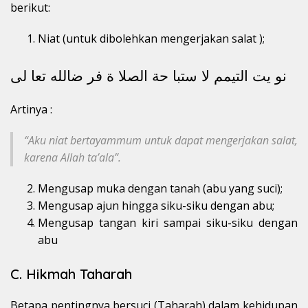
berikut:
Niat (untuk dibolehkan mengerjakan salat );
نو يت التيمم لا ستبا حة الصلا ة فر ضالله تعا لى
Artinya :
“Aku niat bertayammum untuk dapat mengerjakan salat,
karena Allah ta’ala”.
Mengusap muka dengan tanah (abu yang suci);
Mengusap ajun hingga siku-siku dengan abu;
Mengusap tangan kiri sampai siku-siku dengan
abu
C. Hikmah Taharah
Betapa pentingnya bersuci (Taharah) dalam kehidupan