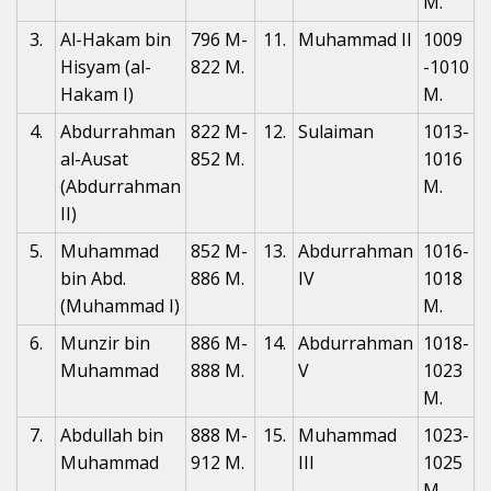
M.
3.
Al-Hakam bin
796 M-
11.
Muhammad II
1009
Hisyam (al-
822 M.
-1010
Hakam I)
M.
4.
Abdurrahman
822 M-
12.
Sulaiman
1013-
al-Ausat
852 M.
1016
(Abdurrahman
M.
II)
5.
Muhammad
852 M-
13.
Abdurrahman
1016-
bin Abd.
886 M.
IV
1018
(Muhammad I)
M.
6.
Munzir bin
886 M-
14.
Abdurrahman
1018-
Muhammad
888 M.
V
1023
M.
7.
Abdullah bin
888 M-
15.
Muhammad
1023-
Muhammad
912 M.
III
1025
M.