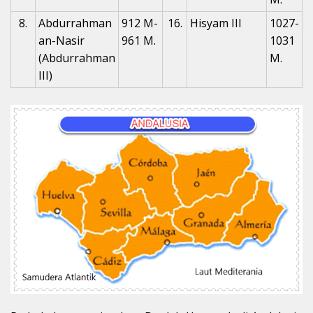
8.
Abdurrahman
912 M-
16.
Hisyam III
1027-
an-Nasir
961 M.
1031
(Abdurrahman
M.
III)