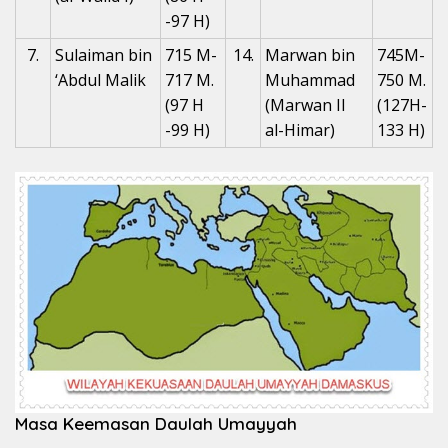
-97 H)
7.
Sulaiman bin
715 M-
14.
Marwan bin
745M-
‘Abdul Malik
717 M.
Muhammad
750 M.
(97 H
(Marwan II
(127H-
-99 H)
al-Himar)
133 H)
Masa Keemasan Daulah Umayyah