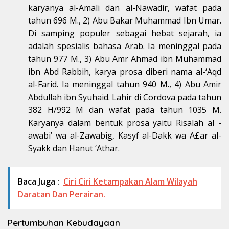
karyanya al-Amali dan al-Nawadir, wafat pada
tahun 696 M., 2) Abu Bakar Muhammad Ibn Umar.
Di samping populer sebagai hebat sejarah, ia
adalah spesialis bahasa Arab. Ia meninggal pada
tahun 977 M., 3) Abu Amr Ahmad ibn Muhammad
ibn Abd Rabbih, karya prosa diberi nama al-‘Aqd
al-Farid. Ia meninggal tahun 940 M., 4) Abu Amir
Abdullah ibn Syuhaid. Lahir di Cordova pada tahun
382 H/992 M dan wafat pada tahun 1035 M.
Karyanya dalam bentuk prosa yaitu Risalah al -
awabi’ wa al-Zawabig, Kasyf al-Dakk wa A£ar al-
Syakk dan Hanut ‘Athar.
Baca Juga :
Ciri Ciri Ketampakan Alam Wilayah
Daratan Dan Perairan.
Pertumbuhan Kebudayaan