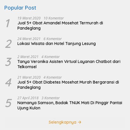
Popular Post
1
19 Maret 2020
10 Komentar
Jual 5+ Obat Amandel Mosehat Termurah di
Pandeglang
2
24 Maret 2021
6 Komentar
Lokasi Wisata dan Hotel Tanjung Lesung
3
2 Maret 2021
4 Komentar
Tanya Veronika Asisten Virtual Layanan Chatbot dari
Telkomsel
4
21 Maret 2020
4 Komentar
Jual 5+ Obat Diabetes Mosehat Murah Bergaransi di
Pandeglang
5
27 April 2018
3 Komentar
Namanya Samson, Badak TNUK Mati Di Pinggir Pantai
Ujung Kulon
Selengkapnya