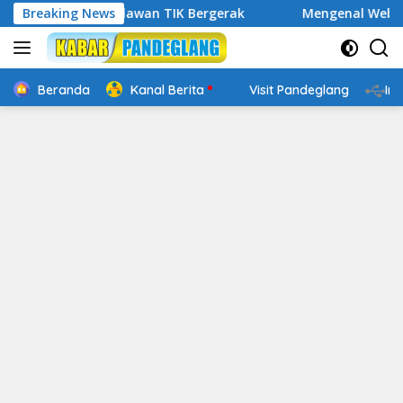
Langsung
al, Relawan TIK Bergerak
Breaking News
Mengenal Website Resmi PAFI
ke
konten
Beranda
Kanal Berita
Visit Pandeglang
In