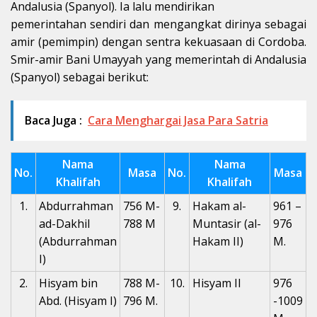
Andalusia (Spanyol). Ia lalu mendirikan
pemerintahan sendiri dan mengangkat dirinya sebagai
amir (pemimpin) dengan sentra kekuasaan di Cordoba.
Smir-amir Bani Umayyah yang memerintah di Andalusia
(Spanyol) sebagai berikut:
Baca Juga :
Cara Menghargai Jasa Para Satria
Nama
Nama
No.
Masa
No.
Masa
Khalifah
Khalifah
1.
Abdurrahman
756 M-
9.
Hakam al-
961 –
ad-Dakhil
788 M
Muntasir (al-
976
(Abdurrahman
Hakam II)
M.
I)
2.
Hisyam bin
788 M-
10.
Hisyam II
976
Abd. (Hisyam I)
796 M.
-1009