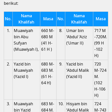
berikut:
Nama
Nama
No.
Masa
No.
Masa
Khalifah
Khalifah
1.
Muawiyah
660 M-
8.
Umar bin
717 M
bin Abu
680 M
‘Abdul ‘Aziz
-720M.
Sufyan
(41 H-
(‘Umar II)
(99 H
(Muawiyah I),
61 H )
-102
H)
2.
Yazid bin
680 M-
9.
Yazid bin
720
Muawiyah
683 M.
‘Abdul Malik
M-724
(Yazid I)
(61 H-
(Yazid II)
M.
64 H)
(102
H-106
H)
3.
Muawiyah
683 M-
10.
Hisyam bin
724
bin Yazid
684 M.
‘Abdul Malik
M-743