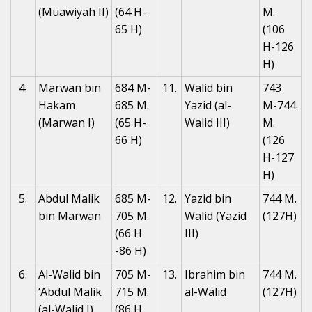
(Muawiyah II)
(64 H-
M.
65 H)
(106
H-126
H)
4.
Marwan bin
684 M-
11.
Walid bin
743
Hakam
685 M.
Yazid (al-
M-744
(Marwan I)
(65 H-
Walid III)
M.
66 H)
(126
H-127
H)
5.
Abdul Malik
685 M-
12.
Yazid bin
744 M.
bin Marwan
705 M.
Walid (Yazid
(127H)
(66 H
III)
-86 H)
6.
Al-Walid bin
705 M-
13.
Ibrahim bin
744 M.
‘Abdul Malik
715 M.
al-Walid
(127H)
(al-Walid I)
(86 H