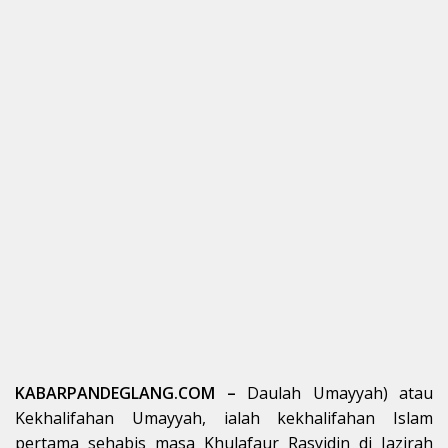
KABARPANDEGLANG.COM –
Daulah Umayyah) atau
Kekhalifahan Umayyah, ialah kekhalifahan Islam
pertama sehabis masa Khulafaur Rasyidin di Jazirah