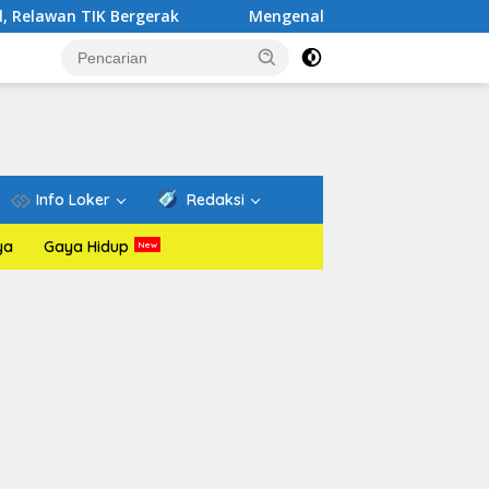
ergerak
Mengenal Website Resmi PAFI: Wadah Informasi
Info Loker
Redaksi
ya
Gaya Hidup