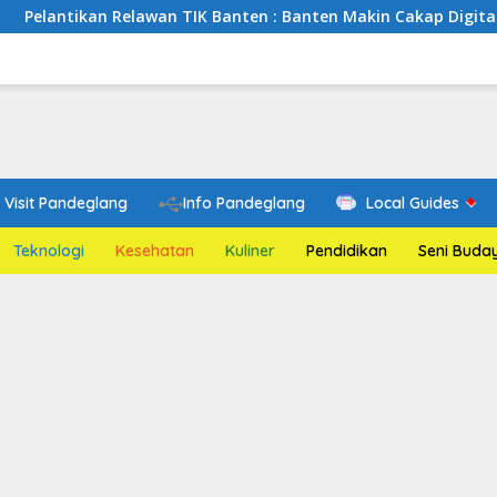
elawan TIK Banten : Banten Makin Cakap Digital, Relawan TIK B
Visit Pandeglang
Info Pandeglang
Local Guides
Teknologi
Kesehatan
Kuliner
Pendidikan
Seni Buda