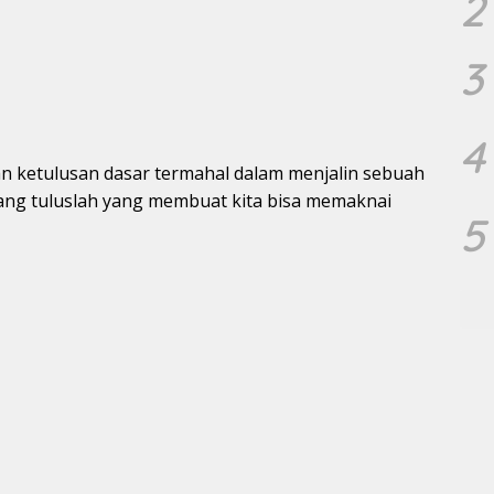
2
3
4
n ketulusan dasar termahal dalam menjalin sebuah
ang tuluslah yang membuat kita bisa memaknai
5