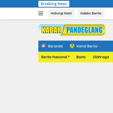
Langsung
Breaking News
Pelantikan R
ke
konten
Hubungi Kami
Indeks Berita
Beranda
Kanal Berita
Berita Nasional
Bisnis
Olahraga