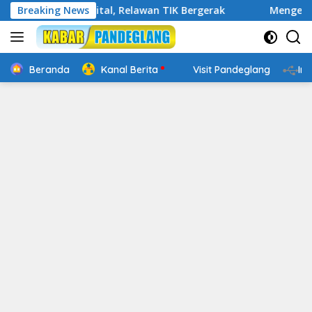
Langsung
kap Digital, Relawan TIK Bergerak
Breaking News
Mengenal Website R
ke
konten
Beranda
Kanal Berita
Visit Pandeglang
In