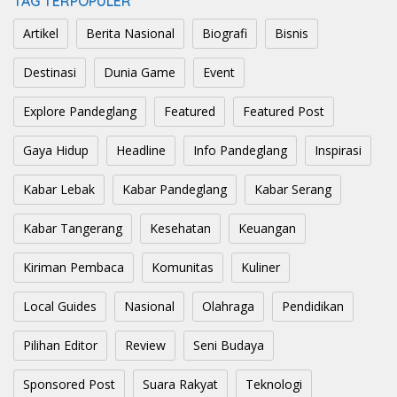
TAG TERPOPULER
Artikel
Berita Nasional
Biografi
Bisnis
Destinasi
Dunia Game
Event
Explore Pandeglang
Featured
Featured Post
Gaya Hidup
Headline
Info Pandeglang
Inspirasi
Kabar Lebak
Kabar Pandeglang
Kabar Serang
Kabar Tangerang
Kesehatan
Keuangan
Kiriman Pembaca
Komunitas
Kuliner
Local Guides
Nasional
Olahraga
Pendidikan
Pilihan Editor
Review
Seni Budaya
Sponsored Post
Suara Rakyat
Teknologi