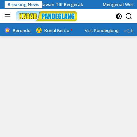
Langsung
al, Relawan TIK Bergerak
Breaking News
Mengenal Website Resmi PAFI
ke
konten
Beranda
Kanal Berita
Visit Pandeglang
In