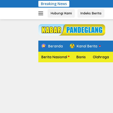
Langsung
Breaking News
Pelantik
ke
konten
Hubungi Kami
Indeks Berita
Beranda
Kanal Berita
Berita Nasional
Bisnis
Olahraga