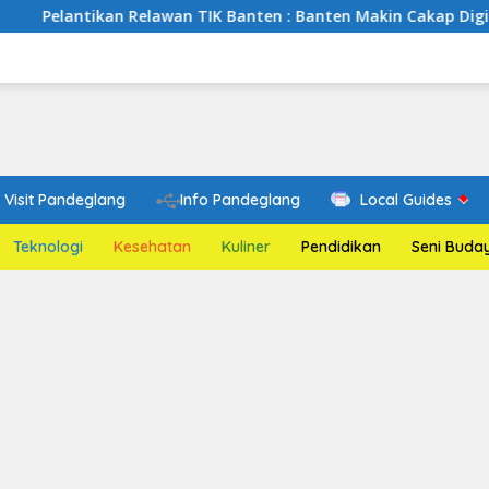
an Relawan TIK Banten : Banten Makin Cakap Digital, Relawan T
Visit Pandeglang
Info Pandeglang
Local Guides
Teknologi
Kesehatan
Kuliner
Pendidikan
Seni Buda