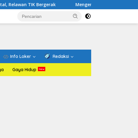
IK Bergerak
Mengenal Website Resmi PAFI: Wadah Infor
Info Loker
Redaksi
ya
Gaya Hidup