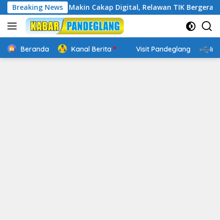
Langsung
ten : Banten Makin Cakap Digital, Relawan TIK Bergerak
Breaking News
ke
konten
Beranda
Kanal Berita
Visit Pandeglang
In