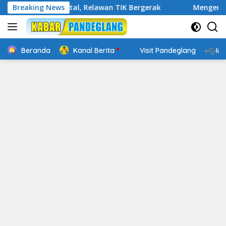
Langsung
ap Digital, Relawan TIK Bergerak
Breaking News
Mengenal Website Res
ke
konten
Beranda
Kanal Berita
Visit Pandeglang
In