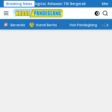
Langsung
in Cakap Digital, Relawan TIK Bergerak
Breaking News
Mengenal Websi
ke
konten
Beranda
Kanal Berita
Visit Pandeglang
In