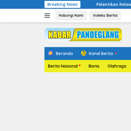
Langsung
Breaking News
Pelantikan Relawan TIK Banten 
ke
konten
Hubungi Kami
Indeks Berita
Beranda
Kanal Berita
Berita Nasional
Bisnis
Olahraga