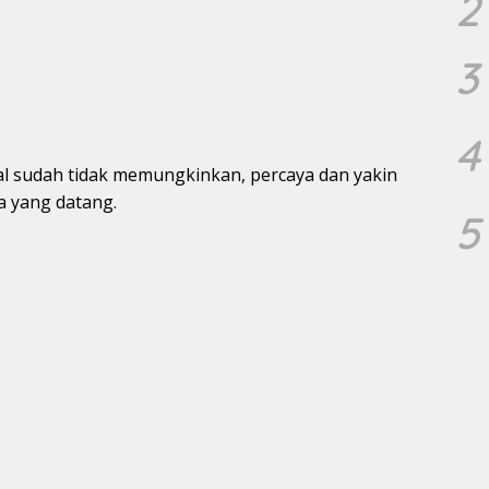
2
3
4
l sudah tidak memungkinkan, percaya dan yakin
a yang datang.
5