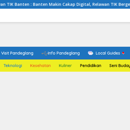
: Banten Makin Cakap Digital, Relawan TIK Bergerak
Me
Visit Pandeglang
Info Pandeglang
Local Guides
Teknologi
Kesehatan
Kuliner
Pendidikan
Seni Buda