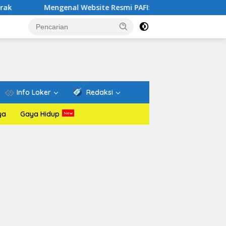
ngenal Website Resmi PAFI: Wadah Informasi dan Edukasi Duni
Info Loker
Redaksi
ya
Gaya Hidup