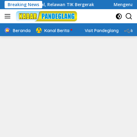
Langsung
p Digital, Relawan TIK Bergerak
Breaking News
Mengenal Website Res
ke
konten
Beranda
Kanal Berita
Visit Pandeglang
In