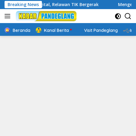
Langsung
akap Digital, Relawan TIK Bergerak
Breaking News
Mengenal Website R
ke
konten
Beranda
Kanal Berita
Visit Pandeglang
In