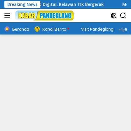
Langsung
in Cakap Digital, Relawan TIK Bergerak
Breaking News
Mengenal Websi
ke
konten
Beranda
Kanal Berita
Visit Pandeglang
In