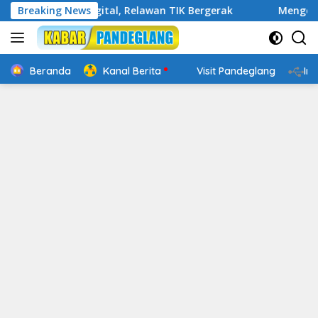
Langsung
akap Digital, Relawan TIK Bergerak
Breaking News
Mengenal Website 
ke
konten
Beranda
Kanal Berita
Visit Pandeglang
In