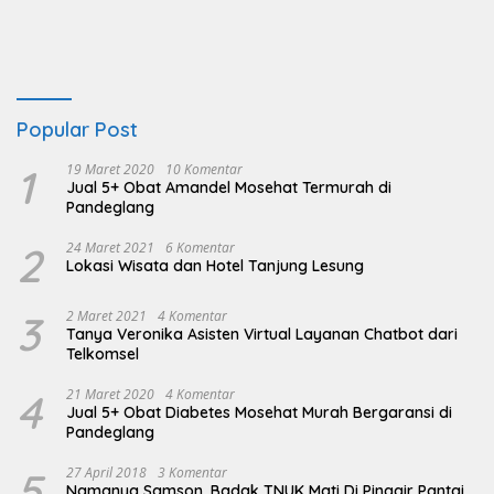
Popular Post
1
19 Maret 2020
10 Komentar
Jual 5+ Obat Amandel Mosehat Termurah di
Pandeglang
2
24 Maret 2021
6 Komentar
Lokasi Wisata dan Hotel Tanjung Lesung
3
2 Maret 2021
4 Komentar
Tanya Veronika Asisten Virtual Layanan Chatbot dari
Telkomsel
4
21 Maret 2020
4 Komentar
Jual 5+ Obat Diabetes Mosehat Murah Bergaransi di
Pandeglang
5
27 April 2018
3 Komentar
Namanya Samson, Badak TNUK Mati Di Pinggir Pantai