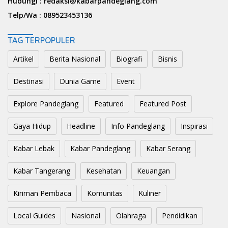
Hubungi :
redaksi@kabarpandeglang.com
Telp/Wa :
089523453136
TAG TERPOPULER
Artikel
Berita Nasional
Biografi
Bisnis
Destinasi
Dunia Game
Event
Explore Pandeglang
Featured
Featured Post
Gaya Hidup
Headline
Info Pandeglang
Inspirasi
Kabar Lebak
Kabar Pandeglang
Kabar Serang
Kabar Tangerang
Kesehatan
Keuangan
Kiriman Pembaca
Komunitas
Kuliner
Local Guides
Nasional
Olahraga
Pendidikan