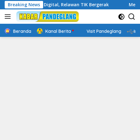
Langsung
n Cakap Digital, Relawan TIK Bergerak
Breaking News
Mengenal Websit
ke
konten
Beranda
Kanal Berita
Visit Pandeglang
In