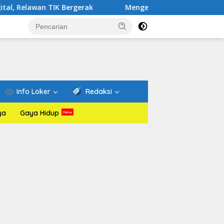
IK Bergerak
Mengenal Website Resmi PAFI: Wadah Infor
Info Loker
Redaksi
ya
Gaya Hidup