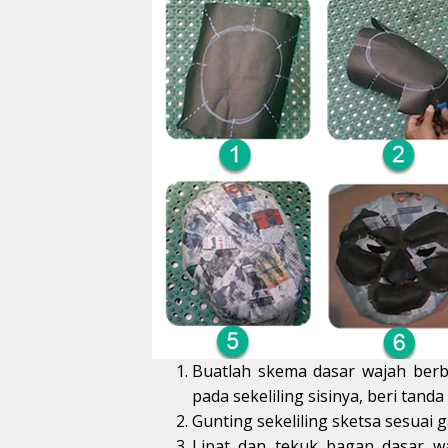
Buatlah skema dasar wajah berbe
pada sekeliling sisinya, beri tanda 
Gunting sekeliling sketsa sesuai 
Lipat dan tekuk bagan dasar waj