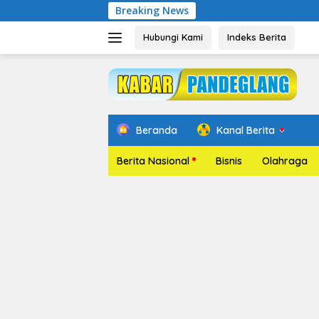
Langsung
Breaking News
Pelantik
ke
konten
Hubungi Kami
Indeks Berita
Beranda
Kanal Berita
Berita Nasional
Bisnis
Olahraga