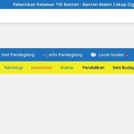
an Relawan TIK Banten : Banten Makin Cakap Digital, Relawan T
Visit Pandeglang
Info Pandeglang
Local Guides
Teknologi
Kesehatan
Kuliner
Pendidikan
Seni Buda