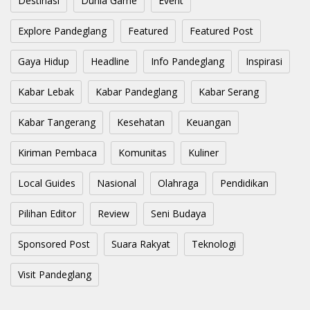
Destinasi
Dunia Game
Event
Explore Pandeglang
Featured
Featured Post
Gaya Hidup
Headline
Info Pandeglang
Inspirasi
Kabar Lebak
Kabar Pandeglang
Kabar Serang
Kabar Tangerang
Kesehatan
Keuangan
Kiriman Pembaca
Komunitas
Kuliner
Local Guides
Nasional
Olahraga
Pendidikan
Pilihan Editor
Review
Seni Budaya
Sponsored Post
Suara Rakyat
Teknologi
Visit Pandeglang