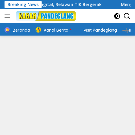
Langsung
Cakap Digital, Relawan TIK Bergerak
Breaking News
Mengenal Website
ke
konten
Beranda
Kanal Berita
Visit Pandeglang
In