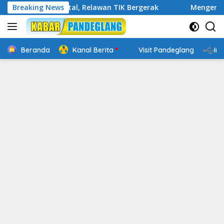
Langsung
ap Digital, Relawan TIK Bergerak
Breaking News
Mengenal Website Re
ke
konten
Beranda
Kanal Berita
Visit Pandeglang
In