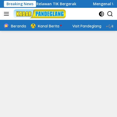
Langsung
 Digital, Relawan TIK Bergerak
Breaking News
Mengenal Website Resm
ke
konten
Beranda
Kanal Berita
Visit Pandeglang
In