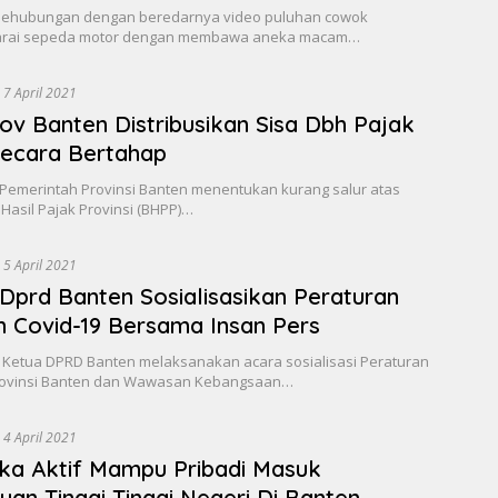
Sehubungan dengan beredarnya video puluhan cowok
rai sepeda motor dengan membawa aneka macam…
7 April 2021
v Banten Distribusikan Sisa Dbh Pajak
Secara Bertahap
Pemerintah Provinsi Banten menentukan kurang salur atas
Hasil Pajak Provinsi (BHPP)…
5 April 2021
Dprd Banten Sosialisasikan Peraturan
 Covid-19 Bersama Insan Pers
 Ketua DPRD Banten melaksanakan acara sosialisasi Peraturan
rovinsi Banten dan Wawasan Kebangsaan…
4 April 2021
ka Aktif Mampu Pribadi Masuk
uan Tinggi Tinggi Negeri Di Banten