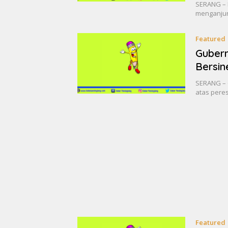
SERANG – 
menganjur
Featured
Gubern
Bersin
SERANG – 
atas peres
Featured