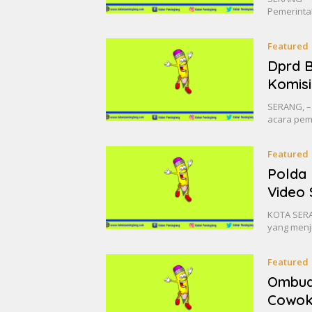
Pemerinta
Featured
Dprd B
Komisi
SERANG, –
acara pem
Featured
Polda 
Video 
KOTA SERAN
yang menji
Featured
Ombud
Cowok