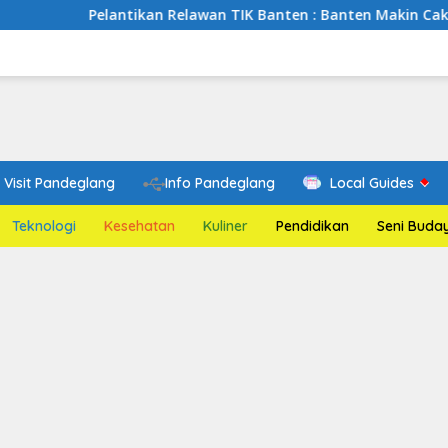
elantikan Relawan TIK Banten : Banten Makin Cakap Digital, Re
Visit Pandeglang
Info Pandeglang
Local Guides
Teknologi
Kesehatan
Kuliner
Pendidikan
Seni Buda