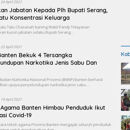
24 April 2021
an Jabatan Kepada Plh Bupati Serang,
atu Konsentrasi Keluarga
Ratu Tatu Chasanah bareng Wakil Pandji Tirtayasan
an kurun jabatan selaku Bupati Serang…
23 April 2021
Kab
Banten Bekuk 4 Tersangka
undupan Narkotika Jenis Sabu Dan
Badan Narkotika Nasional Provinsi (BNNP) Banten berhasil
kan upaya penyelundupan narkotika jenis sabu…
14 April 2021
 Agama Banten Himbau Penduduk Ikut
asi Covid-19
Para tokoh agama Provinsi Banten mengajak seluruh penduduk
Banten untuk mendapatkan dan…