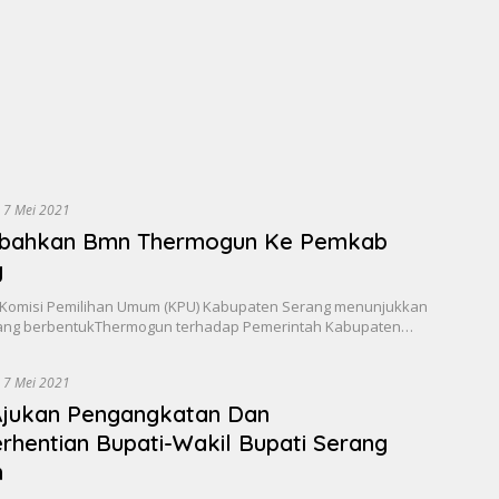
7 Mei 2021
ibahkan Bmn Thermogun Ke Pemkab
g
Komisi Pemilihan Umum (KPU) Kabupaten Serang menunjukkan
ang berbentukThermogun terhadap Pemerintah Kabupaten…
7 Mei 2021
Ajukan Pengangkatan Dan
hentian Bupati-Wakil Bupati Serang
h