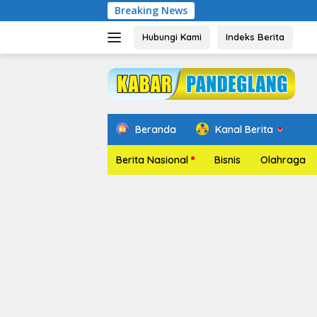
Langsung
Breaking News
P
ke
konten
Hubungi Kami
Indeks Berita
Beranda
Kanal Berita
Berita Nasional
Bisnis
Olahraga