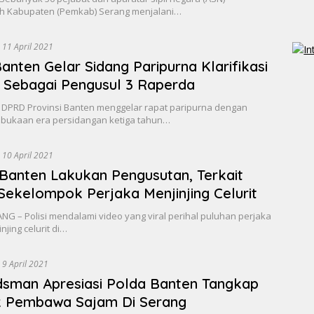
h Kabupaten (Pemkab) Serang menjalani…
11 April 2021
anten Gelar Sidang Paripurna Klarifikasi
 Sebagai Pengusul 3 Raperda
 DPRD Provinsi Banten menggelar rapat paripurna dengan
bukaan era persidangan ketiga tahun…
10 April 2021
Banten Lakukan Pengusutan, Terkait
Sekelompok Perjaka Menjinjing Celurit
G – Polisi mendalami video yang viral perihal puluhan perjaka
njing celurit di…
9 April 2021
sman Apresiasi Polda Banten Tangkap
 Pembawa Sajam Di Serang