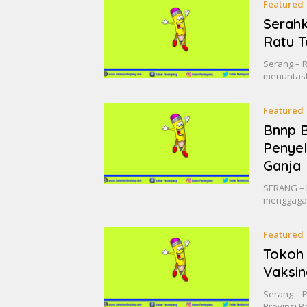
Featured
Serahk
Ratu T
Serang – 
menuntask
Featured
Bnnp 
Penyel
Ganja
SERANG – 
menggagal
Featured
Tokoh
Vaksin
Serang – 
Provinsi 