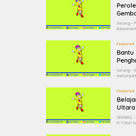
Perole
Gembo
Serang – 
Nasional 
Featured
Bantu 
Pengha
Serang – K
menunjukk
Featured
Belaja
Ultara
SERANG, –
H. Toton S