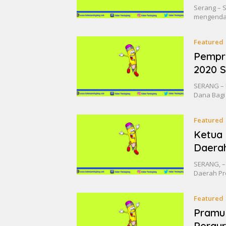
Serang – 
mengenda
Featured
Pempro
2020 
SERANG – 
Dana Bagi 
Featured
Ketua 
Daerah
SERANG, –
Daerah P
Featured
Pramu
Pergur