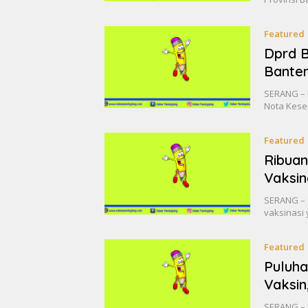
Featured
Dprd 
Bante
SERANG – 
Nota Kese
Featured
Ribuan
Vaksin
SERANG – 
vaksinasi
Featured
Puluha
Vaksin
SERANG – S