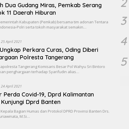
2
h Dua Gudang Miras, Pemkab Serang
k 11 Daerah Hiburan
3
Pemerintah Kabupaten (Pemkab) bersama tim adonan Tentara
Indonesia-Polri serta tokoh masyarakat semakin…
4
25 April 2021
Ungkap Perkara Curas, Oding Diberi
rgaan Polresta Tangerang
5
apolresta Tangerang Komisaris Besar Pol Wahyu Sri Bintoro
an penghargaan terhadap Syarifudin alias…
24 April 2021
r Perda Covid-19, Dprd Kalimantan
 Kunjungi Dprd Banten
 Kepala Bagian Humas dan Protokol DPRD Provinsi Banten Drs.
uriawinata, M.Si…