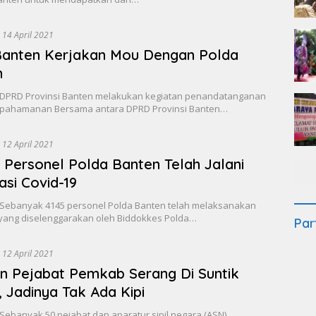
14 April 2021
Banten Kerjakan Mou Dengan Polda
n
DPRD Provinsi Banten melakukan kegiatan penandatanganan
pahamanan Bersama antara DPRD Provinsi Banten…
12 April 2021
 Personel Polda Banten Telah Jalani
asi Covid-19
Sebanyak 4145 personel Polda Banten telah melaksanakan
 yang diselenggarakan oleh Biddokkes Polda…
Par
12 April 2021
n Pejabat Pemkab Serang Di Suntik
, Jadinya Tak Ada Kipi
ebanyak 50 pejabat dan aparatur sipil negara (ASN)