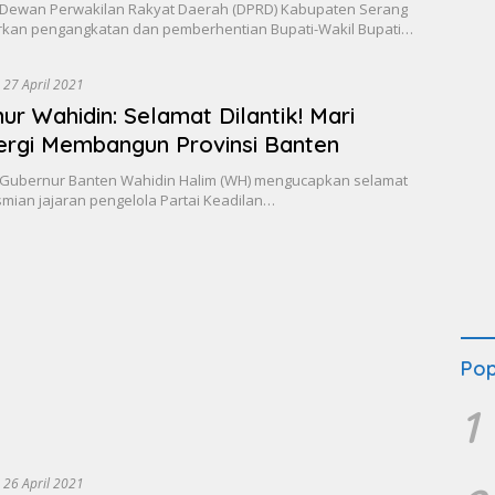
Dewan Perwakilan Rakyat Daerah (DPRD) Kabupaten Serang
kan pengangkatan dan pemberhentian Bupati-Wakil Bupati…
27 April 2021
ur Wahidin: Selamat Dilantik! Mari
ergi Membangun Provinsi Banten
Gubernur Banten Wahidin Halim (WH) mengucapkan selamat
mian jajaran pengelola Partai Keadilan…
Pop
1
26 April 2021