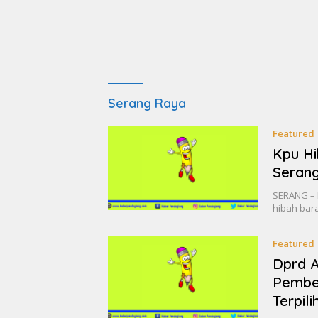
Serang Raya
Featured
Kpu H
Seran
SERANG – 
hibah bar
Featured
Dprd 
Pember
Terpili